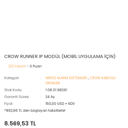
CROW RUNNER IP MODÜL (MOBİL UYGULAMA İÇİN)
(0) Yorum
- 0 Puan
Kategori
HIRSIZ ALARM SİSTEMLERİ
,
CROW KABLOLU
ÜRÜNLER
Stok Kodu
1.08.01.98291
Garanti Süresi
24 Ay
Fiyat
150,00 USD + KDV
*892,66 TL den başlayan taksitlerle!
8.569,53 TL