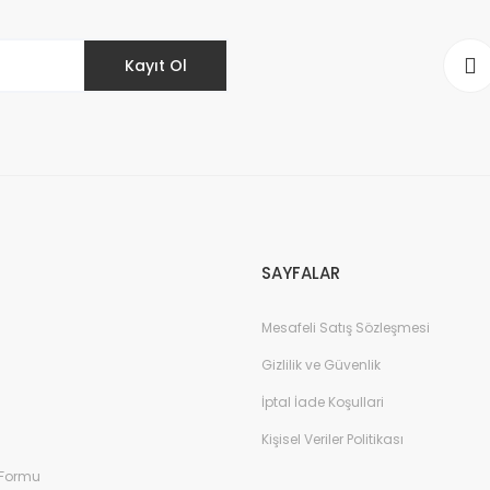
Kayıt Ol
Gönder
SAYFALAR
Mesafeli Satış Sözleşmesi
Gizlilik ve Güvenlik
İptal İade Koşullari
Kişisel Veriler Politikası
 Formu