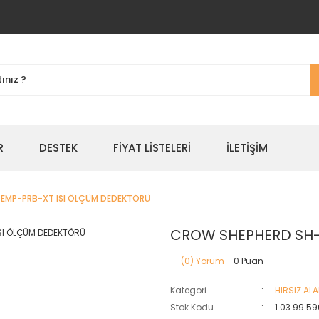
R
DESTEK
FIYAT LISTELERI
İLETIŞIM
EMP-PRB-XT ISI ÖLÇÜM DEDEKTÖRÜ
CROW SHEPHERD SH-
(0) Yorum
- 0 Puan
Kategori
HIRSIZ AL
Stok Kodu
1.03.99.59