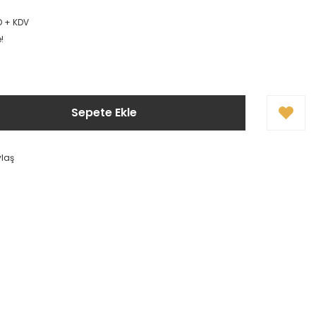
D + KDV
!
Sepete Ekle
ylaş