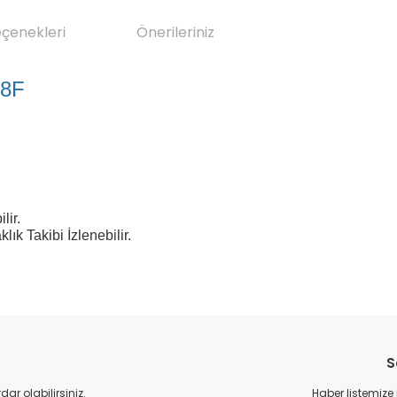
eçenekleri
Önerileriniz
8F
lir.
ık Takibi İzlenebilir.
da yetersiz gördüğünüz noktaları öneri formunu kullanarak tarafımıza il
Bu ürüne ilk yorumu siz yapın!
S
Yorum Yaz
r olabilirsiniz.
Haber listemize