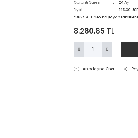
Garanti Süresi
24 Ay
Fiyat
145,00 US
*862,59 TL den başlayan taksitlerle
8.280,85 TL
Arkadaşına Öner
Pa