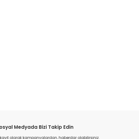
etebilirsiniz.
osyal Medyada Bizi Takip Edin
 kayıt olarak kampanyalardan, haberdar olabilirsiniz.