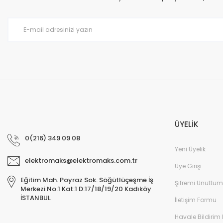
Ürün bilgilerinde hatalar bulunuyor.
Ürün fiyatı diğer sitelerden daha pahalı.
Bu ürüne benzer farklı alternatifler olmalı.
ÜYELİK
0(216) 349 09 08
Yeni Üyelik
elektromaks@elektromaks.com.tr
Üye Girişi
Eğitim Mah. Poyraz Sok. Söğütlüçeşme İş
Şifremi Unuttum
Merkezi No:1 Kat:1 D:17/18/19/20 Kadıköy
İSTANBUL
İletişim Formu
Havale Bildirim