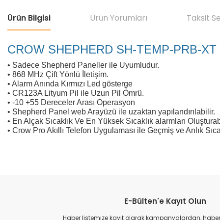
Ürün Bilgisi
Ürün Yorumları
Taksit S
CROW SHEPHERD SH-TEMP-PRB-XT 
• Sadece Shepherd Paneller ile Uyumludur.
• 868 MHz Çift Yönlü İletişim.
• Alarm Anında Kırmızı Led gösterge
• CR123A Lityum Pil ile Uzun Pil Ömrü.
• -10 +55 Dereceler Arası Operasyon
• Shepherd Panel web Arayüzü ile uzaktan yapılandırılabilir.
• En Alçak Sıcaklık Ve En Yüksek Sıcaklık alarmları Oluşturabi
• Crow Pro Akıllı Telefon Uygulaması ile Geçmiş ve Anlık Sıcakl
Bu ürünün fiyat bilgisi, resim, ürün açıklamalarında ve diğer konular
Görüş ve önerileriniz için teşekkür ederiz.
E-Bülten'e Kayıt Olun
Ürün resmi kalitesiz, bozuk veya görüntülenemiyor.
Ürün açıklamasında eksik bilgiler bulunuyor.
Haber listemize kayıt olarak kampanyalardan, haberda