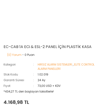
EC-CAB 1A ECi & ESL-2 PANEL İÇİN PLASTİK KASA
(0) Yorum
- 0 Puan
Kategori
HIRSIZ ALARM SİSTEMLERİ
,
ELİTE CONTROL
ALARM PANELLERİ
Stok Kodu
1.02.019
Garanti Süresi
24 Ay
Fiyat
73,00 USD + KDV
*434,27 TL den başlayan taksitlerle!
4.168,98 TL