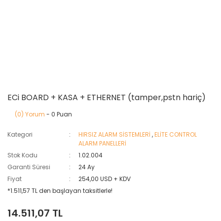
ECi BOARD + KASA + ETHERNET (tamper,pstn hariç)
(0) Yorum
- 0 Puan
Kategori
HIRSIZ ALARM SİSTEMLERİ
,
ELİTE CONTROL
ALARM PANELLERİ
Stok Kodu
1.02.004
Garanti Süresi
24 Ay
Fiyat
254,00 USD + KDV
*1.511,57 TL den başlayan taksitlerle!
14.511,07 TL