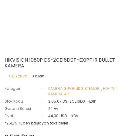
HIKVISION 1080P DS-2CE16D0T-EXIPF IR BULLET
KAMERA
(0) Yorum
- 0 Puan
Kategori
KAMERA GÜVENLİK SİSTEMLERİ
,
HD-TVI
KAMERALAR
Stok Kodu
2.05.07.DS-2CE16D0T-EXIP
Garanti Süresi
24 Ay
Fiyat
44,00 USD + KDV
*261,75 TL den başlayan taksitlerle!