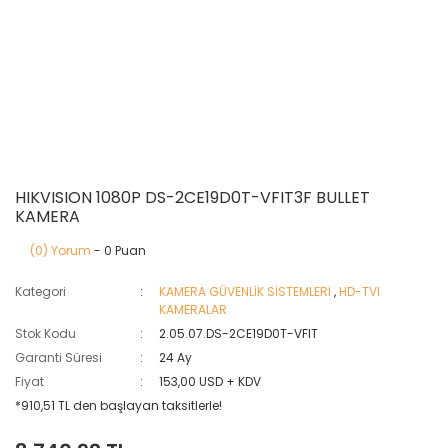
HIKVISION 1080P DS-2CE19D0T-VFIT3F BULLET
KAMERA
(0) Yorum
- 0 Puan
Kategori
KAMERA GÜVENLİK SİSTEMLERİ
,
HD-TVI
KAMERALAR
Stok Kodu
2.05.07.DS-2CE19D0T-VFIT
Garanti Süresi
24 Ay
Fiyat
153,00 USD + KDV
*910,51 TL den başlayan taksitlerle!