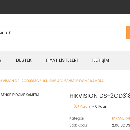
R
DESTEK
FIYAT LISTELERI
İLETIŞIM
İKVİSİON DS-2CD3183G2-ISU 8MP ACUSENSE IP DOME KAMERA
HİKVİSİON DS-2CD31
(0) Yorum
- 0 Puan
Kategori
IP KAMERA
Stok Kodu
2.06.02.D