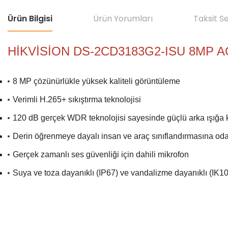
Ürün Bilgisi
Ürün Yorumları
Taksit S
HİKVİSİON DS-2CD3183G2-ISU 8MP
8 MP çözünürlükle yüksek kaliteli görüntüleme
Verimli H.265+ sıkıştırma teknolojisi
120 dB gerçek WDR teknolojisi sayesinde güçlü arka ışığa 
Derin öğrenmeye dayalı insan ve araç sınıflandırmasına od
Gerçek zamanlı ses güvenliği için dahili mikrofon
Suya ve toza dayanıklı (IP67) ve vandalizme dayanıklı (IK10
Bu ürünün fiyat bilgisi, resim, ürün açıklamalarında ve diğer konular