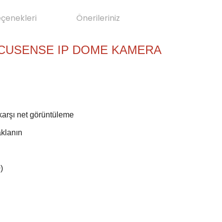
eçenekleri
Önerileriniz
 ACUSENSE IP DOME KAMERA
karşı net görüntüleme
aklanın
)
da yetersiz gördüğünüz noktaları öneri formunu kullanarak tarafımıza il