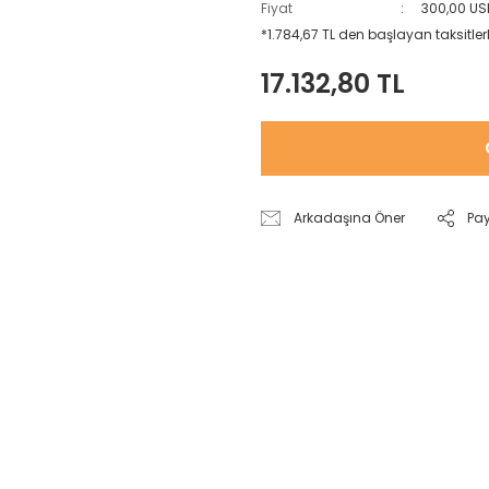
Fiyat
300,00 US
*1.784,67 TL den başlayan taksitlerl
17.132,80 TL
Arkadaşına Öner
Pa