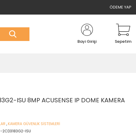
ÖDEME YAP
Bayi Girişi
Sepetim
83G2-ISU 8MP ACUSENSE IP DOME KAMERA
LAR
,
KAMERA GÜVENLİK SİSTEMLERİ
S-2CD3183G2-ISU