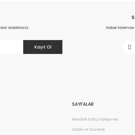
Bu ürüne ilk yorumu siz yapın!
S
Yorum Yaz
r olabilirsiniz.
Haber listemize
Kayıt Ol
Gönder
SAYFALAR
Mesafeli Satış Sözleşmesi
Gizlilik ve Güvenlik