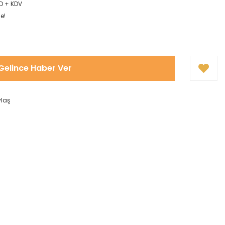
D + KDV
e!
Gelince Haber Ver
ylaş