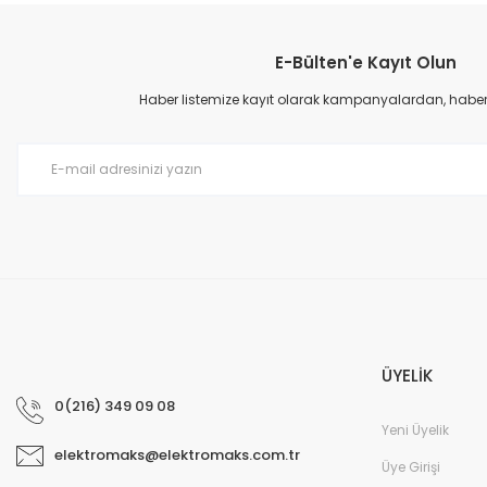
Görüş ve önerileriniz için teşekkür ederiz.
E-Bülten'e Kayıt Olun
Ürün resmi kalitesiz, bozuk veya görüntülenemiyor.
Ürün açıklamasında eksik bilgiler bulunuyor.
Haber listemize kayıt olarak kampanyalardan, haberda
Ürün bilgilerinde hatalar bulunuyor.
Ürün fiyatı diğer sitelerden daha pahalı.
Bu ürüne benzer farklı alternatifler olmalı.
ÜYELİK
0(216) 349 09 08
Yeni Üyelik
elektromaks@elektromaks.com.tr
Üye Girişi