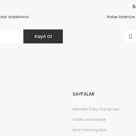
S
Yorum Yaz
r olabilirsiniz.
Haber listemize
Kayıt Ol
Gönder
SAYFALAR
Mesafeli Satış Sözleşmesi
Gizlilik ve Güvenlik
İptal İade Koşullari