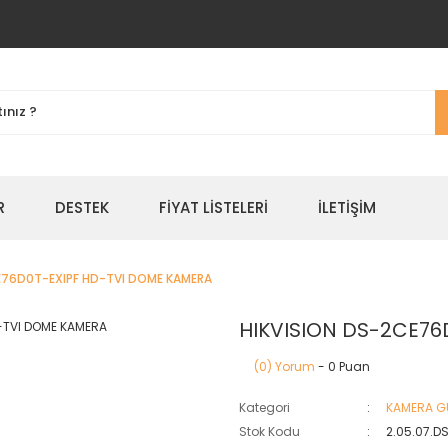
R
DESTEK
FIYAT LISTELERI
İLETIŞIM
E76D0T-EXIPF HD-TVI DOME KAMERA
HIKVISION DS-2CE76
(0) Yorum
- 0 Puan
Kategori
KAMERA GÜ
Stok Kodu
2.05.07.D