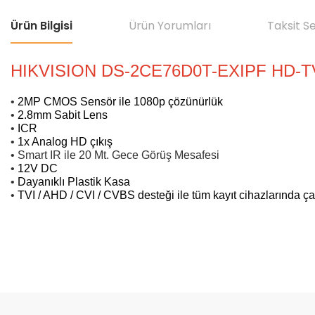
Ürün Bilgisi
Ürün Yorumları
Taksit S
HIKVISION DS-2CE76D0T-EXIPF HD-
•
2MP CMOS Sensör ile 1080p çözünürlük
•
2.8mm Sabit Lens
•
ICR
•
1x Analog HD çıkış
•
Smart IR ile 20 Mt. Gece Görüş Mesafesi
•
12V DC
•
Dayanıklı Plastik Kasa
•
TVI / AHD / CVI / CVBS desteği ile tüm kayıt cihazlarında çalı
Bu ürünün fiyat bilgisi, resim, ürün açıklamalarında ve diğer konular
Görüş ve önerileriniz için teşekkür ederiz.