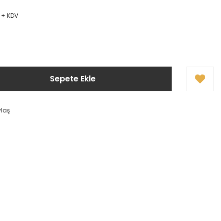
 + KDV
!
Sepete Ekle
ylaş