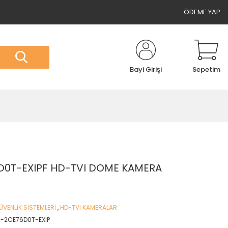
ÖDEME YAP
Bayi Girişi
Sepetim
D0T-EXIPF HD-TVI DOME KAMERA
VENLİK SİSTEMLERİ
,
HD-TVI KAMERALAR
S-2CE76D0T-EXIP