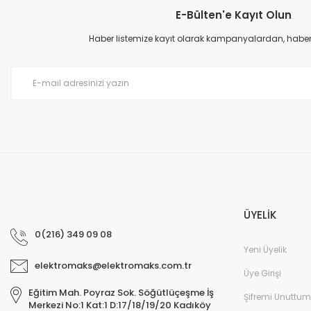
E-Bülten'e Kayıt Olun
Ürün resmi kalitesiz, bozuk veya görüntülenemiyor.
Ürün açıklamasında eksik bilgiler bulunuyor.
Haber listemize kayıt olarak kampanyalardan, haberda
Ürün bilgilerinde hatalar bulunuyor.
Ürün fiyatı diğer sitelerden daha pahalı.
Bu ürüne benzer farklı alternatifler olmalı.
ÜYELİK
0(216) 349 09 08
Yeni Üyelik
elektromaks@elektromaks.com.tr
Üye Girişi
Eğitim Mah. Poyraz Sok. Söğütlüçeşme İş
Şifremi Unuttum
Merkezi No:1 Kat:1 D:17/18/19/20 Kadıköy