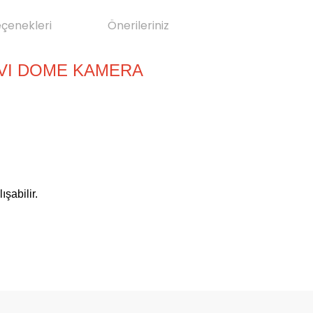
eçenekleri
Önerileriniz
TVI DOME KAMERA
şabilir.
da yetersiz gördüğünüz noktaları öneri formunu kullanarak tarafımıza il
Bu ürüne ilk yorumu siz yapın!