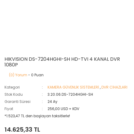
HIKVISION DS-7204HGHI-SH HD-TVI 4 KANAL DVR
1080P
(0) Yorum
- 0 Puan
Kategori
KAMERA GÜVENLİK SİSTEMLERİ
,
DVR CİHAZLARI
Stok Kodu
3.20.06.DS-7204HGHI-SH
Garanti Süresi
24 Ay
Fiyat
256,00 USD + KDV
*1.523,47 TL den başlayan taksitlerle!
14.625,33 TL