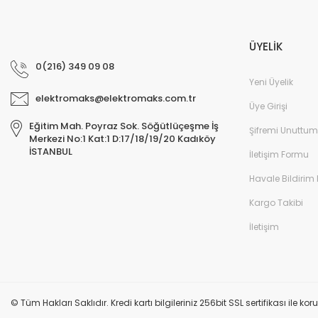
ÜYELİK
0(216) 349 09 08
Yeni Üyelik
elektromaks@elektromaks.com.tr
Üye Girişi
Eğitim Mah. Poyraz Sok. Söğütlüçeşme İş
Şifremi Unuttum
Merkezi No:1 Kat:1 D:17/18/19/20 Kadıköy
İSTANBUL
İletişim Formu
Havale Bildirim
Kargo Takibi
İletişim
© Tüm Hakları Saklıdır. Kredi kartı bilgileriniz 256bit SSL sertifikası ile k