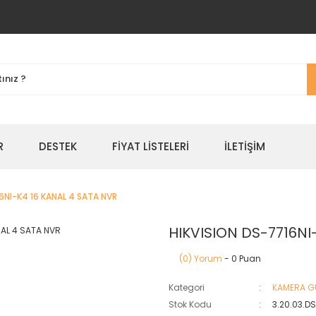
R
DESTEK
FIYAT LISTELERI
İLETIŞIM
6NI-K4 16 KANAL 4 SATA NVR
HIKVISION DS-7716NI
(0) Yorum
- 0 Puan
Kategori
KAMERA GÜ
Stok Kodu
3.20.03.D