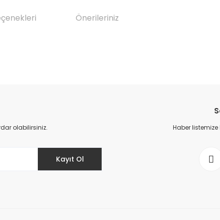
eçenekleri
Önerileriniz
da yetersiz gördüğünüz noktaları öneri formunu kullanarak tarafımıza il
Bu ürüne ilk yorumu siz yapın!
S
Yorum Yaz
r olabilirsiniz.
Haber listemize
Kayıt Ol