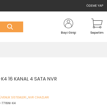
ÖDEME YAP
Bayi Girişi
Sepetim
-K4 16 KANAL 4 SATA NVR
VENLİK SİSTEMLERİ
,
NVR CİHAZLARI
S-7716NI-K4