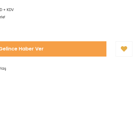
D + KDV
le!
Gelince Haber Ver
ylaş