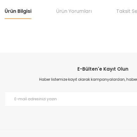
Ürün Bilgisi
Ürün Yorumları
Taksit S
Bu ürünün fiyat bilgisi, resim, ürün açıklamalarında ve diğer konular
Görüş ve önerileriniz için teşekkür ederiz.
E-Bülten'e Kayıt Olun
Ürün resmi kalitesiz, bozuk veya görüntülenemiyor.
Ürün açıklamasında eksik bilgiler bulunuyor.
Haber listemize kayıt olarak kampanyalardan, haberda
Ürün bilgilerinde hatalar bulunuyor.
Ürün fiyatı diğer sitelerden daha pahalı.
Bu ürüne benzer farklı alternatifler olmalı.