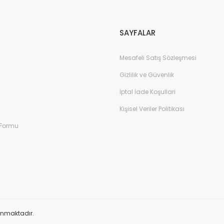
Gönder
SAYFALAR
Mesafeli Satış Sözleşmesi
Gizlilik ve Güvenlik
İptal İade Koşullari
Kişisel Veriler Politikası
 Formu
orunmaktadır.