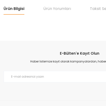
Ürün Bilgisi
Ürün Yorumları
Taksit S
Bu ürünün fiyat bilgisi, resim, ürün açıklamalarında ve diğer konular
Görüş ve önerileriniz için teşekkür ederiz.
E-Bülten'e Kayıt Olun
Ürün resmi kalitesiz, bozuk veya görüntülenemiyor.
Ürün açıklamasında eksik bilgiler bulunuyor.
Haber listemize kayıt olarak kampanyalardan, haberda
Ürün bilgilerinde hatalar bulunuyor.
Ürün fiyatı diğer sitelerden daha pahalı.
Bu ürüne benzer farklı alternatifler olmalı.