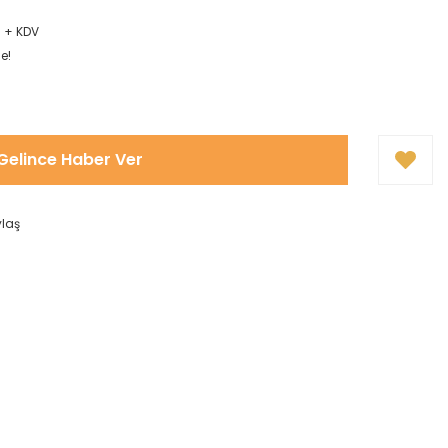
R + KDV
e!
Gelince Haber Ver
ylaş