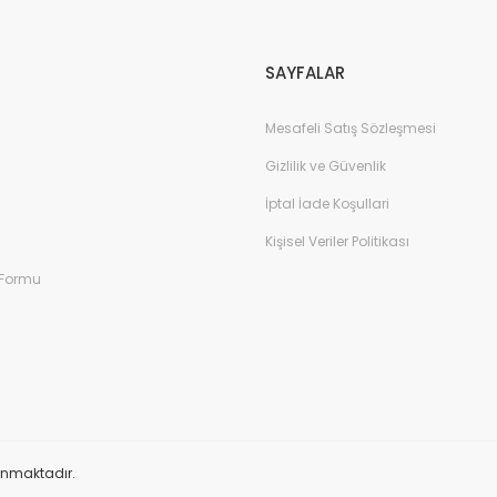
Gönder
SAYFALAR
Mesafeli Satış Sözleşmesi
Gizlilik ve Güvenlik
İptal İade Koşullari
Kişisel Veriler Politikası
 Formu
orunmaktadır.