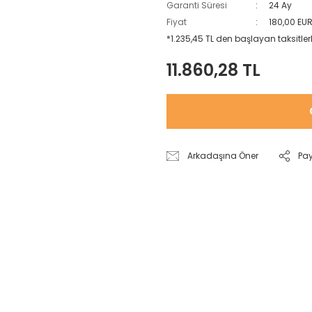
Garanti Süresi
24 Ay
Fiyat
180,00 EU
*1.235,45 TL den başlayan taksitlerl
11.860,28 TL
Arkadaşına Öner
Pa