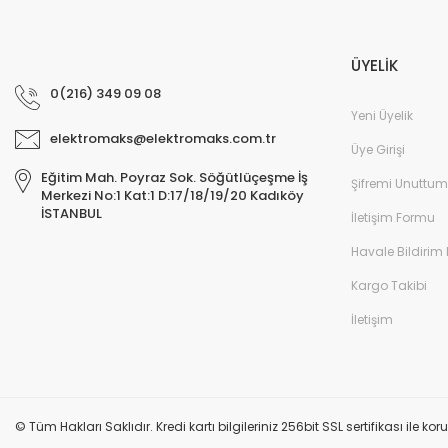
ÜYELİK
0(216) 349 09 08
Yeni Üyelik
elektromaks@elektromaks.com.tr
Üye Girişi
Eğitim Mah. Poyraz Sok. Söğütlüçeşme İş
Şifremi Unuttum
Merkezi No:1 Kat:1 D:17/18/19/20 Kadıköy
İSTANBUL
İletişim Formu
Havale Bildirim
Kargo Takibi
İletişim
© Tüm Hakları Saklıdır. Kredi kartı bilgileriniz 256bit SSL sertifikası ile k