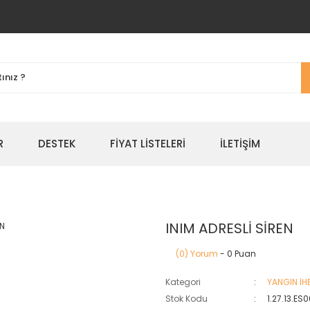
R
DESTEK
FIYAT LISTELERI
İLETIŞIM
INIM ADRESLİ SİREN
(0) Yorum
- 0 Puan
Kategori
YANGIN İH
Stok Kodu
1.27.13.ES