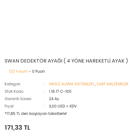
SWAN DEDEKTÖR AYAĞI ( 4 YÖNE HAREKETLİ AYAK )
(0) Yorum
- 0 Puan
Kategori
HIRSIZ ALARM SİSTEMLERİ
,
SARF MALZEMELER
Stok Kodu
1.16.17.C-100
Garanti Süresi
24 Ay
Fiyat
3,00 USD + KDV
*17,85 TL den başlayan taksitlerle!
171,33 TL